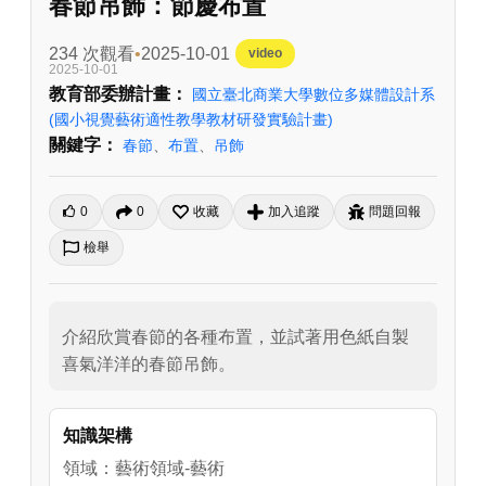
春節吊飾：節慶布置
234 次觀看
2025-10-01
video
2025-10-01
教育部委辦計畫：
國立臺北商業大學數位多媒體設計系
(國小視覺藝術適性教學教材研發實驗計畫)
關鍵字：
春節
、
布置
、
吊飾
0
0
收藏
加入追蹤
問題回報
檢舉
介紹欣賞春節的各種布置，並試著用色紙自製
喜氣洋洋的春節吊飾。
知識架構
領域：藝術領域-藝術