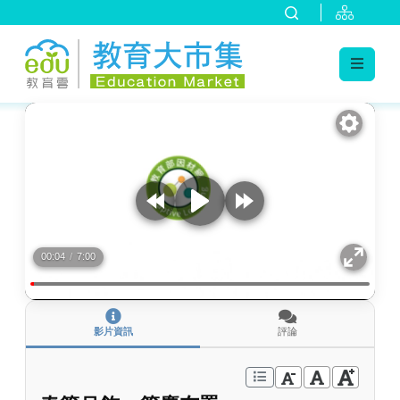
:::
跳到主要內容
:::
00:04
/
7:00
影片資訊
評論