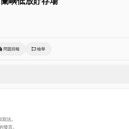
－ 蘭嶼低放貯存場
問題回報
檢舉
和寫法。
方的發言。