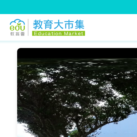
:::
跳到主要內容
:::