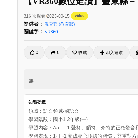
【VR360數位走讀】臺東縣
316 次觀看
2025-09-15
video
提供者：
教育部
(教育部)
關鍵字：
VR360
0
0
收藏
加入追蹤
無
知識架構
領域：語文領域-國語文
學習階段：國小1-2年級(一)
學習內容：Aa-Ⅰ-1 聲符、韻符、介符的正確發音
學習表現：1-Ⅰ-1 養成專心聆聽的習慣，尊重對