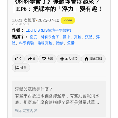
《科科學會了》保齡球會浮起來？
│EP6：把課本的「浮力」變有趣！
1,021 次觀看
2025-07-10
video
2025-07-10
作者：
EDU LIS
(LIS情境科學教材)
關鍵字：
密度
、
科科學會了
、
國中
、
實驗
、
沉體
、
浮
體
、
科學實驗
、
趣味實驗
、
體積
、
質量
0
0
收藏
加入追蹤
問題回報
檢舉
浮體與沉體是什麼？

有些東西放進水裡會浮起來，有些則會沉到水
底。那麼為什麼會這樣呢？是不是質量越重，
或體積越大的東西，就一定會沉下去呢？

顯示完整內容