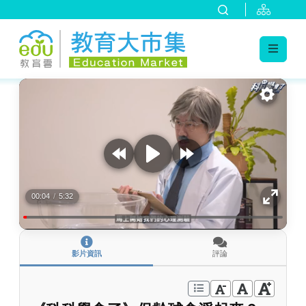
:::
跳到主要內容
:::
00:04
/
5:32
影片資訊
評論