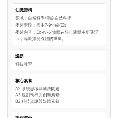
其實不是喔！這跟質量和體積都有關，這兩者
知識架構
的改變都會影響到物體的「密度」。

領域：自然科學領域-自然科學
如果兩個東西質量一樣重，但其中一個體積比
學習階段：國中7-9年級(四)
較小，那它的密度就比較大。

學習內容：Eb-Ⅳ-6 物體在靜止液體中所受浮
如果兩個東西體積一樣大，但其中一個質量比
力，等於排開液體的重量。
較重，那它的密度也比較大。

議題
不過除了物體密度以外，還有一個決定物體是
否會沉會浮的關鍵，就是水的密度，如果物體
科技教育
的密度大於水的密度時，就會往下沉，成為沉
體；反之如果物體密度小於水的密度時，就會
核心素養
往上浮，成為浮體。
A2 系統思考與解決問題
A3 規劃執行與創新應變
B2 科技資訊與媒體素養
製作年份