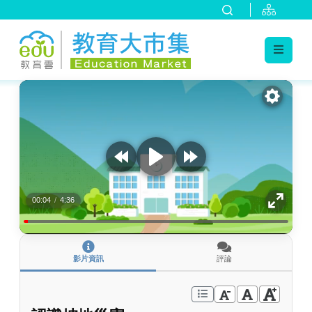
:::
跳到主要內容
:::
00:04
/
4:36
影片資訊
評論