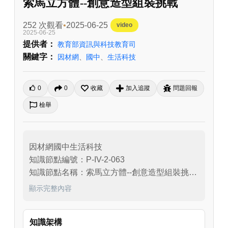
索馬立方體--創意造型組裝挑戰
252 次觀看
2025-06-25
video
2025-06-25
提供者：
教育部資訊與科技教育司
關鍵字：
因材網
、
國中
、
生活科技
0
0
收藏
加入追蹤
問題回報
檢舉
因材網國中生活科技

知識節點編號：P-IV-2-063

知識節點名稱：索馬立方體--創意造型組裝挑戰

適用年級：七年級
顯示完整內容
知識架構