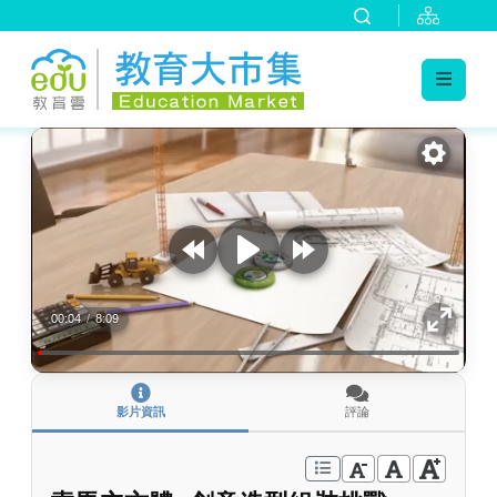
:::
跳到主要內容
:::
00:04
/
8:09
影片資訊
評論