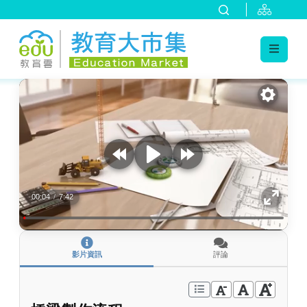
:::
跳到主要內容
:::
00:04
/
7:42
影片資訊
評論