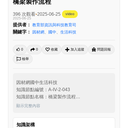
橋梁製作流程
396 次觀看
2025-06-25
video
2025-06-25
提供者：
教育部資訊與科技教育司
關鍵字：
因材網
、
國中
、
生活科技
0
0
收藏
加入追蹤
問題回報
檢舉
因材網國中生活科技

知識節點編號：A-IV-2-043

知識節點名稱：橋梁製作流程

適用年級：七年級
顯示完整內容
知識架構