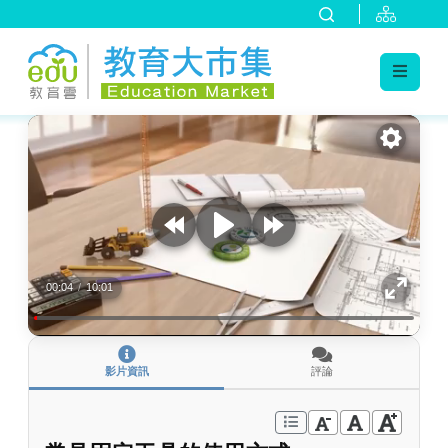
:::
跳到主要內容
:::
00:04
/
10:01
影片資訊
評論