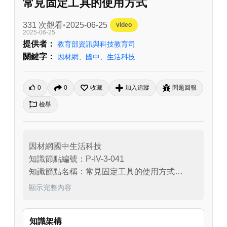
常見固定工具的使用方式
331 次觀看
2025-06-25
video
2025-06-25
提供者：
教育部資訊與科技教育司
關鍵字：
因材網
、
國中
、
生活科技
0
0
收藏
加入追蹤
問題回報
檢舉
因材網國中生活科技

知識節點編號：P-IV-3-041

知識節點名稱：常見固定工具的使用方式

適用年級：七年級
顯示完整內容
知識架構