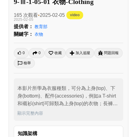
9-Ⅲ-1-05-01 衣物-Clothing
165 次觀看
2025-02-05
video
2025-02-05
提供者：
教育部
關鍵字：
衣物
0
0
收藏
加入追蹤
問題回報
檢舉
本影片所學為衣服種類，可分為上身(top)、下
身(bottom)、配件(accessories)，例如a T-shirt
和襯衫(shirt)可歸類為上身(top)的衣物；長褲
(pants)、牛仔褲(jeans)可歸類為下身(bottom)的
顯示完整內容
衣物；太陽眼鏡(sunglasses)、項鍊(a 
necklace)、耳環(earrings)、皮帶(a belt)、帽子
知識架構
(a cap)、袋子( a bag)以及鞋子(shoes)等則屬於