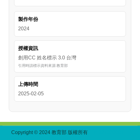
配件。此外，影片中也說明夾克外套(jacket)以
及洋裝(dresses)分別屬於Outerwear以及
製作年份
Dresses。最後，透過練習題讓學生將衣物歸類
到正確的分類。
2024
授權資訊
創用CC 姓名標示 3.0 台灣
引用時請標示資料來源:教育部
上傳時間
2025-02-05
:::
Copyright © 2024 教育部 版權所有
ED27030007-