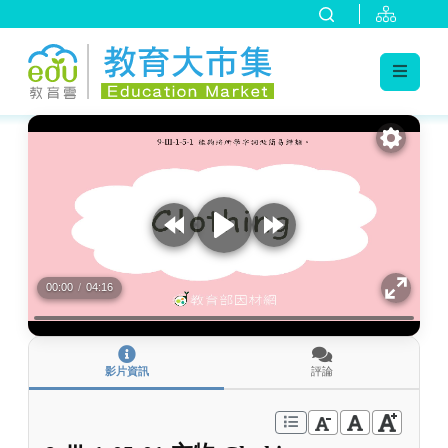
:::
跳到主要內容
:::
00:00
/
04:16
影片資訊
評論