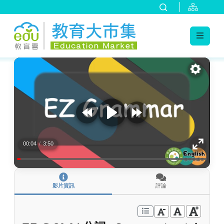
:::
跳到主要內容
:::
00:04
/
3:50
影片資訊
評論