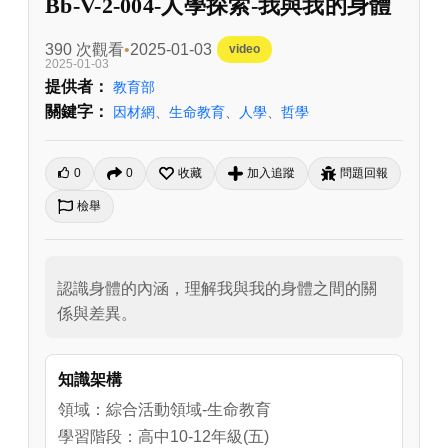
Bb-V-2-004-人學探索-我與我的身體
390 次觀看
2025-01-03
video
2025-01-03
提供者：
教育部
關鍵字：
因材網
、
生命教育
、
人學
、
哲學
0
0
收藏
加入追蹤
問題回報
檢舉
認識身體的內涵，理解我與我的身體之間的關
係與差異。
知識架構
領域：綜合活動領域-生命教育
學習階段：高中10-12年級(五)