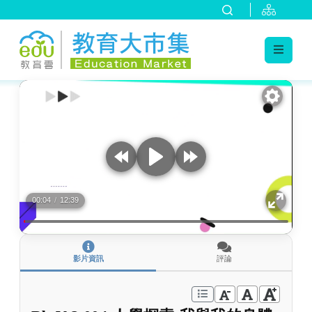
:::
跳到主要內容
:::
00:04
/
12:39
影片資訊
評論