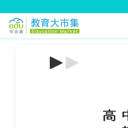
:::
跳到主要內容
:::