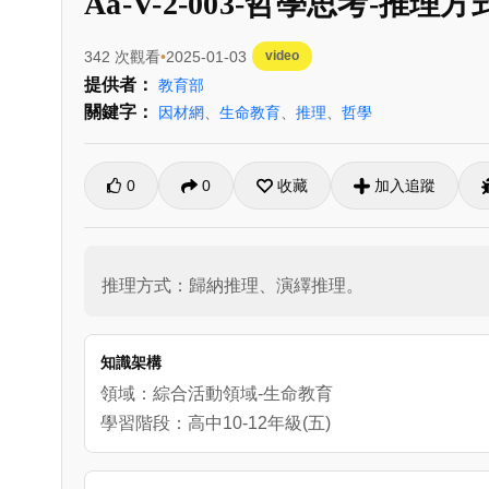
Aa-V-2-003-哲學思考-推理方
342 次觀看
2025-01-03
video
提供者：
教育部
關鍵字：
因材網
、
生命教育
、
推理
、
哲學
0
0
收藏
加入追蹤
推理方式：歸納推理、演繹推理。
知識架構
領域：綜合活動領域-生命教育
學習階段：高中10-12年級(五)