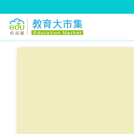
:::
跳到主要內容
:::