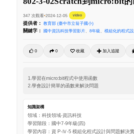
802-3-02Scratch到micro:b
347 次觀看
2024-12-05
video
提供者：
教育部
(臺中市立翁子國小)
關鍵字：
國中資訊科技學習影片
、
8年級
、
模組化的程式設
0
0
收藏
加入追蹤
1.學習在micro:bit程式中使用函數

2.學會設計簡單的函數來解決問題
知識架構
領域：科技領域-資訊科技
學習階段：國中7-9年級(四)
學習內容：資 P-Ⅳ-5 模組化程式設計與問題解決