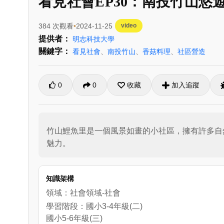
看見社會EP30：南投竹山悠
384 次觀看
2024-11-25
video
提供者：
明志科技大學
關鍵字：
看見社會
、
南投竹山
、
香菇料理
、
社區營造
0
0
收藏
加入追蹤
竹山鯉魚里是一個風景如畫的小社區，擁有許多自
魅力。
知識架構
領域：社會領域-社會
學習階段：國小3-4年級(二)
國小5-6年級(三)