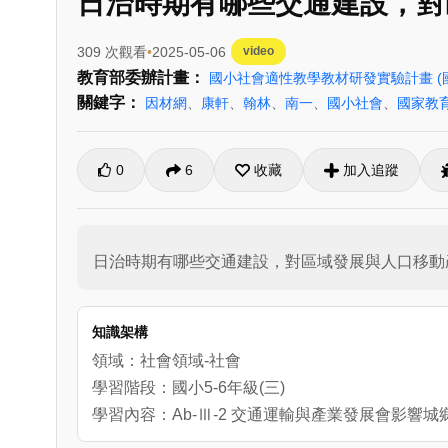
日治時期有哪些交通建設，對
309 次觀看
2025-05-06
video
教育部委辦計畫：
國小社會適性教學教材研發實驗計畫
關鍵字：
因材網
、
康軒
、
翰林
、
南一
、
國小社會
、
國家教
0
6
收藏
加入追蹤
日治時期有哪些交通建設，對區域發展與人口移動
知識架構
領域：社會領域-社會
學習階段：國小5-6年級(三)
學習內容：Ab-Ⅲ-2 交通運輸與產業發展會影響