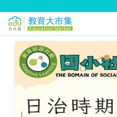
:::
跳到主要內容
:::