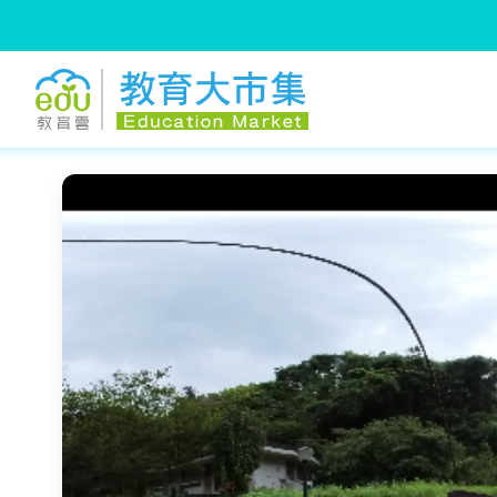
:::
跳到主要內容
:::