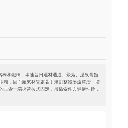
索橋和鐵橋，串連昔日運材通道、聚落、溫泉會館
損壞，因而羅東林管處著手規劃整體溪流整治，增
的主索一端採背拉式固定，吊橋索件與鋼構件皆是
尾鳳蝶」客製鋼刻飾件來點綴其中，融入在地生態