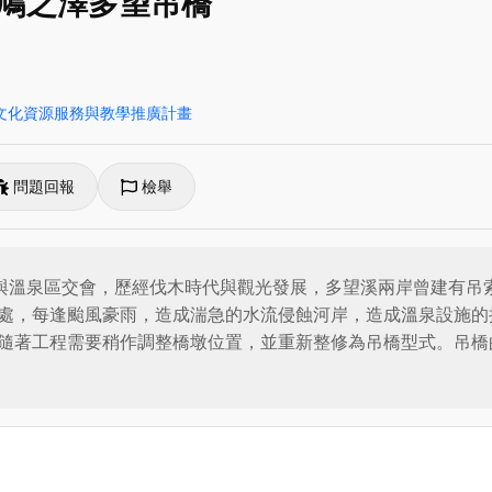
－鳩之澤多望吊橋
文化資源服務與教學推廣計畫
問題回報
檢舉
處與溫泉區交會，歷經伐木時代與觀光發展，多望溪兩岸曾建有吊
處，每逢颱風豪雨，造成湍急的水流侵蝕河岸，造成溫泉設施的
隨著工程需要稍作調整橋墩位置，並重新整修為吊橋型式。吊橋
維護管理費用；橋身則以在太平山首度被發現的台灣國寶蝶「寬