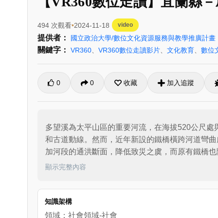
【VR360數位走讀】宜蘭縣
494 次觀看
2024-11-18
video
提供者：
國立政治大學/數位文化資源服務與教學推廣計畫
關鍵字：
VR360
、
VR360數位走讀影片
、
文化教育
、
數位
0
0
收藏
加入追蹤
多望溪為太平山區的重要河流，在海拔520公尺
和古道動線。然而，近年新設的鐵橋橫跨河道彎曲
加河段的通洪斷面，降低致災之虞，而原有鐵橋也
採用雙重防蝕設計，能延長使用年限，減少後續的
顯示完整內容
元素，也創造視覺驚喜。
知識架構
領域：社會領域-社會