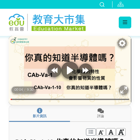
:::
跳到主要內容
:::
00:04
/
9:30
影片資訊
評論