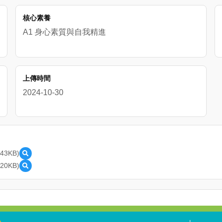
核心素養
A1 身心素質與自我精進
上傳時間
2024-10-30
.43KB)
預
覽
.20KB)
預
學
覽
習
學
單
習
_
單
C
_