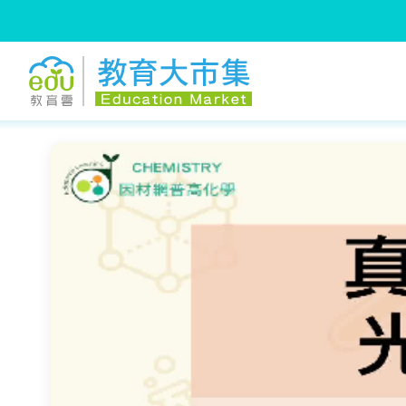
:::
跳到主要內容
:::