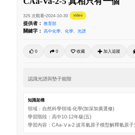
CAa-Va-2-5 真相只有一個
325 次觀看
2024-10-30
video
提供者：
教育部
關鍵字：
高中化學
、
化學
、
光譜
0
0
收藏
加入追蹤
認識光譜與墊子能階
知識架構
領域：自然科學領域-化學(加深加廣選修)
學習階段：高中10-12年級(五)
學習內容：CAa-Ⅴa-2 波耳氫原子模型解釋氫原