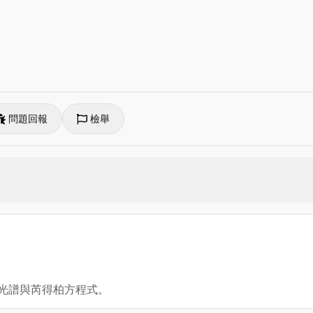
問題回報
檢舉
子光譜與芮得柏方程式。