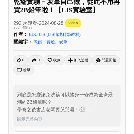
乾餾實驗－炭筆自己做，從此不用再
買2B鉛筆啦！【LIS實驗室】
292 次觀看
2024-08-28
video
2024-08-28
作者：
EDU LIS
(LIS情境科學教材)
關鍵字：
乾餾
、
實驗
、
炭筆
0
0
收藏
加入追蹤
問題回報
檢舉
到底是怎麼讓免洗筷可以搖身一變成為全班最
潮的2B鉛筆呢？

學會之後書店老闆要哭哭囉！(誤

還不趕快看嚴８教大家如何化腐朽為神奇吧！
顯示完整內容