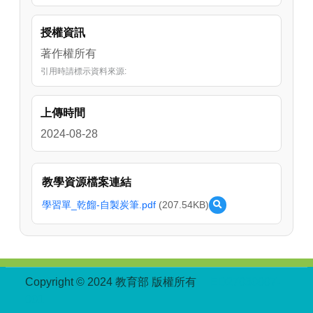
授權資訊
著作權所有
引用時請標示資料來源:
上傳時間
2024-08-28
教學資源檔案連結
學習單_乾餾-自製炭筆.pdf
(207.54KB)
預
覽
學
習
單
_
:::
Copyright © 2024 教育部 版權所有
ED27030007-
乾
001
餾