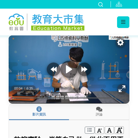
:::
跳到主要內容
:::
00:04
/
6:35
影片資訊
評論