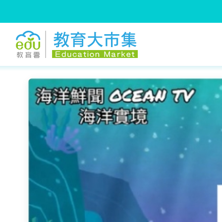
:::
跳到主要內容
:::