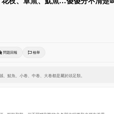
小卷、花枝、章魚、魷魚…傻傻分不清
問題回報
檢舉
賊、魷魚、小卷、中卷、大卷都是屬於頭足類。