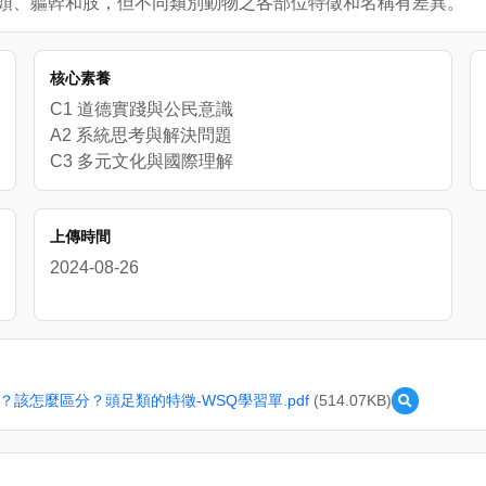
分為頭、軀幹和肢，但不同類別動物之各部位特徵和名稱有差異。
核心素養
C1 道德實踐與公民意識
A2 系統思考與解決問題
C3 多元文化與國際理解
上傳時間
2024-08-26
？該怎麼區分？頭足類的特徵-WSQ學習單.pdf
(514.07KB)
預
覽
6
1