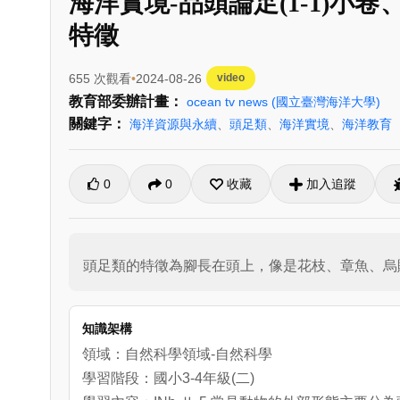
海洋實境-品頭論足(1-1)
特徵
655 次觀看
2024-08-26
video
教育部委辦計畫：
ocean tv news
(國立臺灣海洋大學)
關鍵字：
海洋資源與永續
、
頭足類
、
海洋實境
、
海洋教育
0
0
收藏
加入追蹤
頭足類的特徵為腳長在頭上，像是花枝、章魚、烏
知識架構
領域：自然科學領域-自然科學
學習階段：國小3-4年級(二)