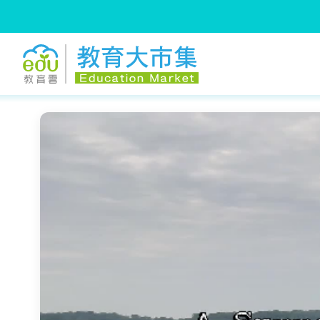
:::
跳到主要內容
:::