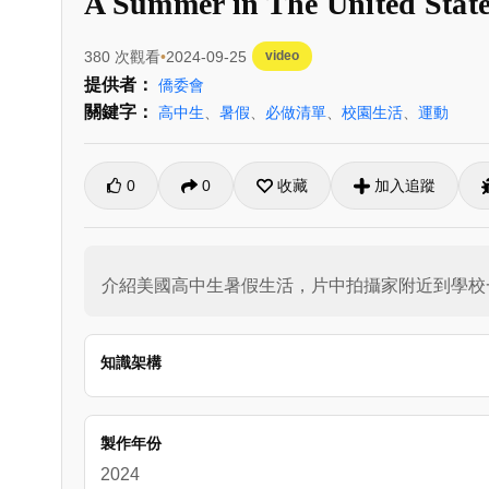
A Summer in The United Stat
380 次觀看
2024-09-25
video
提供者：
僑委會
關鍵字：
高中生
、
暑假
、
必做清單
、
校園生活
、
運動
0
0
收藏
加入追蹤
介紹美國高中生暑假生活，片中拍攝家附近到學校
知識架構
製作年份
2024