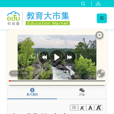
:::
跳到主要內容
:::
00:04
/
3:09
影片資訊
評論