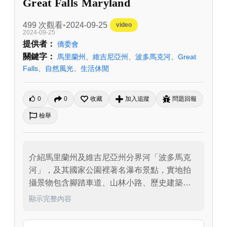
Great Falls Maryland
499 次觀看
2024-09-25
video
2024-09-25
提供者：
僑委會
關鍵字：
馬里蘭州
、
維吉尼亞州
、
波多馬克河
、
Great
Falls
、
自然風光
、
生活休閒
0
0
收藏
加入追蹤
問題回報
檢舉
介紹馬里蘭州及維吉尼亞州分界河「波多馬克
河」，及其國家公園裡著名瀑布景點，實地拍
攝景物包含腳踏車道、山林小路、歷史建築
等。
顯示完整內容