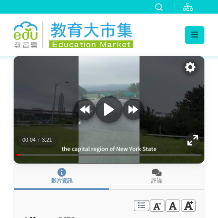
:::
跳到主要內容
:::
00:04
/
3:21
影片資訊
評論