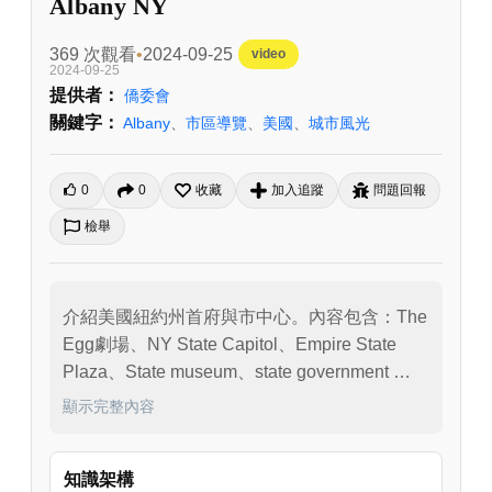
Albany NY
369 次觀看
2024-09-25
video
2024-09-25
提供者：
僑委會
關鍵字：
Albany
、
市區導覽
、
美國
、
城市風光
0
0
收藏
加入追蹤
問題回報
檢舉
介紹美國紐約州首府與市中心。內容包含：The 
Egg劇場、NY State Capitol、Empire State 
Plaza、State museum、state government 
buidlings、Corning tower、legislative office 
顯示完整內容
building、Hudson River 簡介、Albany市中心
遊覽等。
知識架構