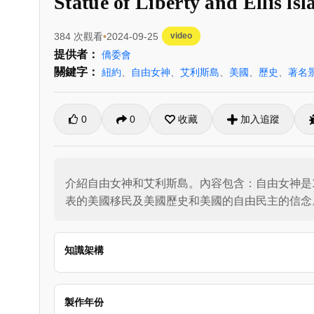
Statue of Liberty and Ellis ls
384 次觀看
2024-09-25
video
提供者：
僑委會
關鍵字：
紐約
、
自由女神
、
艾利斯島
、
美國
、
歷史
、
著名
0
0
收藏
加入追蹤
介紹自由女神和艾利斯島。內容包含：自由女神是
表的美國移民及美國歷史和美國的自由民主的信念
知識架構
製作年份