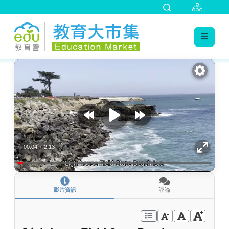
:::
跳到主要內容
:::
00:04
/
2:13
影片資訊
評論