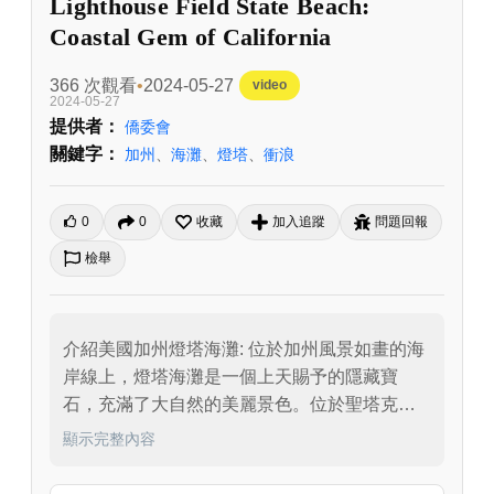
Lighthouse Field State Beach:
Coastal Gem of California
366 次觀看
2024-05-27
video
2024-05-27
提供者：
僑委會
關鍵字：
加州
、
海灘
、
燈塔
、
衝浪
0
0
收藏
加入追蹤
問題回報
檢舉
介紹美國加州燈塔海灘: 位於加州風景如畫的海
岸線上，燈塔海灘是一個上天賜予的隱藏寶
石，充滿了大自然的美麗景色。位於聖塔克魯
茲市，這個浪漫的海灘有一個迷人的燈塔，提
顯示完整內容
供了遊客宜人的環境、豐富的野生動植物，遊
客可以衝浪也可以參觀設在海灘旁的博物館。