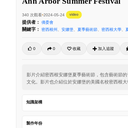
Ann Arbor Summer Festival
340 次觀看
2024-05-24
video
提供者：
僑委會
關鍵字：
密西根州
、
安娜堡
、
夏季藝術節
、
密西根大學
、
0
0
收藏
加入追蹤
影片介紹密西根安娜堡夏季藝術節，包含藝術節的
文化。影片也介紹位於安娜堡的美國名校密西根大
知識架構
製作年份