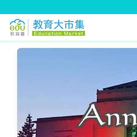
:::
跳到主要內容
:::