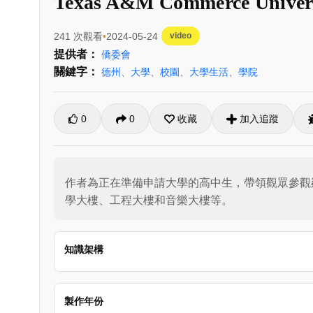
Texas A&M Commerce Univer
241 次觀看
2024-05-24
video
提供者：
僑委會
關鍵字：
德州
、
大學
、
校園
、
大學生活
、
學院
0
0
收藏
加入追蹤
作者為正在準備申請大學的高中生，帶領觀眾參觀鄰
學大樓、工程大樓和音樂大樓等。
知識架構
製作年份