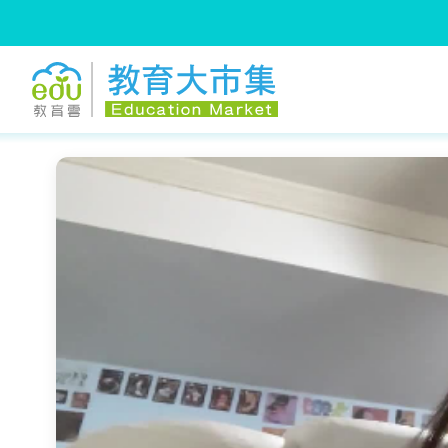
:::
跳到主要內容
:::