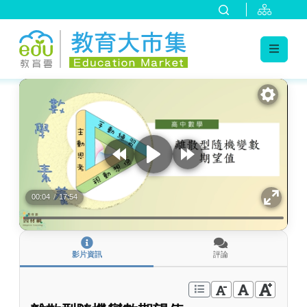
:::
跳到主要內容
:::
00:04
/
17:54
影片資訊
評論