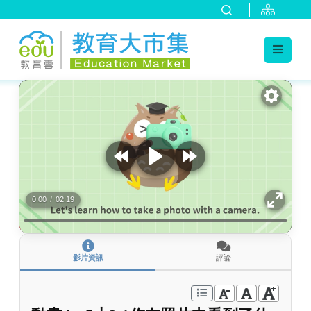
:::
跳到主要內容
:::
0:00
/
02:19
影片資訊
評論