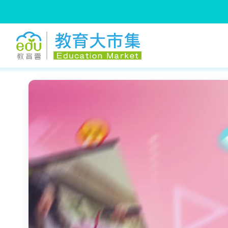
:::
跳到主要內容
:::