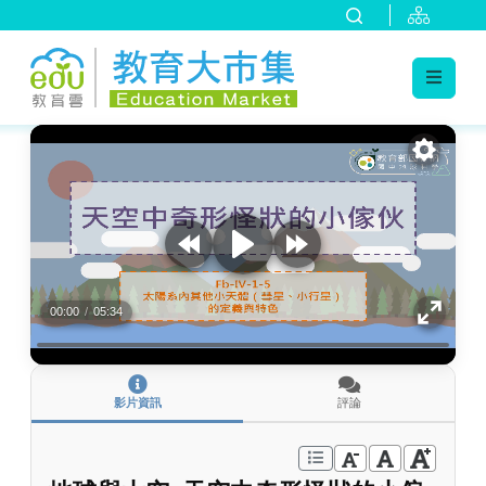
:::
跳到主要內容
:::
00:00
/
05:34
影片資訊
評論