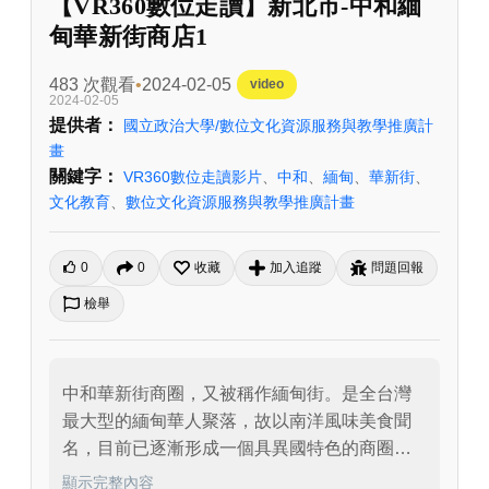
【VR360數位走讀】新北市-中和緬
甸華新街商店1
483 次觀看
2024-02-05
video
2024-02-05
提供者：
國立政治大學/數位文化資源服務與教學推廣計
畫
關鍵字：
VR360數位走讀影片
、
中和
、
緬甸
、
華新街
、
文化教育
、
數位文化資源服務與教學推廣計畫
0
0
收藏
加入追蹤
問題回報
檢舉
中和華新街商圈，又被稱作緬甸街。是全台灣
最大型的緬甸華人聚落，故以南洋風味美食聞
名，目前已逐漸形成一個具異國特色的商圈，
平日以在臺緬甸人為主，假日則以外來客為
顯示完整內容