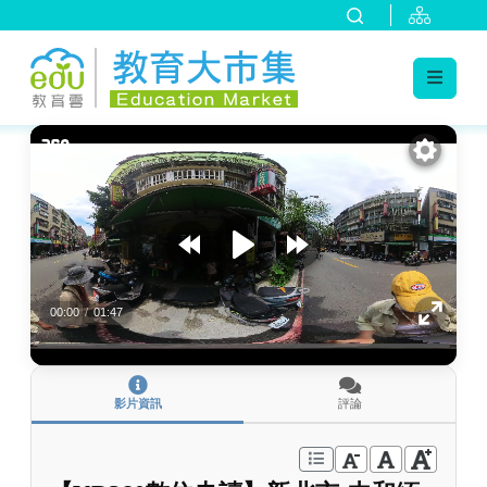
:::
跳到主要內容
:::
00:00
/
01:47
影片資訊
評論