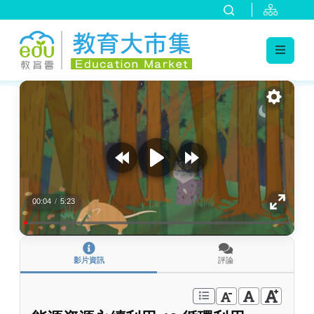
:::
跳到主要內容
:::
00:04
/
5:23
影片資訊
評論