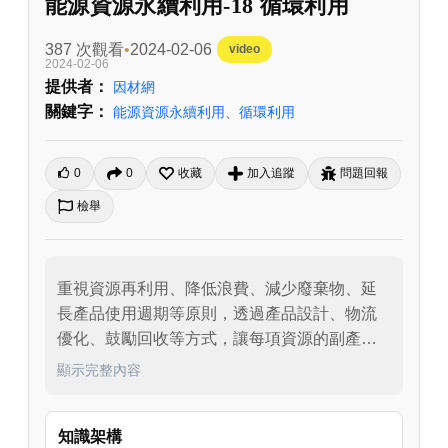
能源資源永續利用-18 循環利用
387 次觀看
2024-02-06
video
2024-02-06
提供者：
因材網
關鍵字：
能源資源永續利用
、
循環利用
0
0
收藏
加入追蹤
問題回報
檢舉
重視資源再利用、降低浪費、減少廢棄物、延
長產品使用週期等原則，透過產品設計、物流
優化、鼓勵回收等方式，讓每項資源的副產品
或損壞的商品，成為新的原料或素材。
顯示完整內容
知識架構