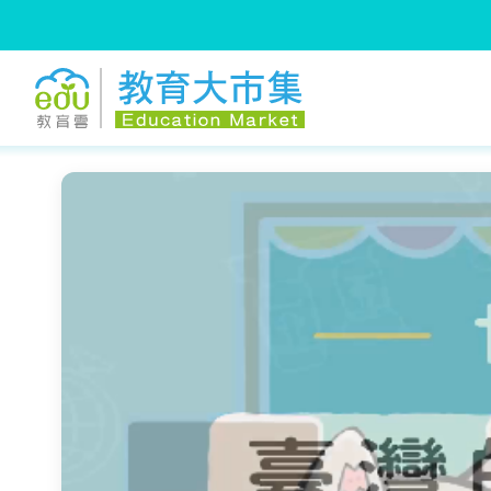
:::
跳到主要內容
:::