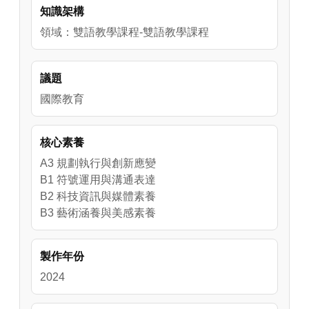
知識架構
學科的技術與概念、讓學生從實踐的過程(從花
磚的設計到全數課程結束後)，得到紋飾設計的
領域：雙語教學課程-雙語教學課程
技術和欣賞能力的好方法。
議題
國際教育
核心素養
A3 規劃執行與創新應變
B1 符號運用與溝通表達
B2 科技資訊與媒體素養
B3 藝術涵養與美感素養
製作年份
2024