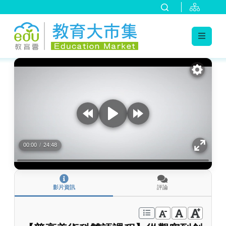
:::
跳到主要內容
:::
00:00
/
24:48
影片資訊
評論