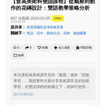
【普高美術科雙語課程】從觀察到創
作的花磚設計：雙語教學策略分析
607 次觀看
2024-02-05
video
2024-02-05
提供者：
教育部國民及學前教育署
關鍵字：
雙語
、
高中
、
藝術生活
、
花磚
、
連續圖案
0
0
收藏
加入追蹤
問題回報
檢舉
本次課程為美術課常見的「鑑賞」後的「技能
學習」。我想要和大家分享美術課常見的技能
學習，在雙語課程的架構之下，老師可使用的
雙語教學策略：多模態、跨語言、差異化教學
顯示完整內容
等。這些教學策略不只能讓學生實踐雙語學
習，也是讓課程精緻化、確認學生學習到美術