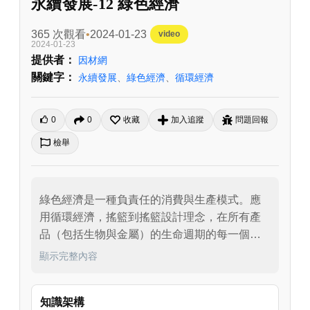
永續發展-12 綠色經濟
365 次觀看
2024-01-23
video
2024-01-23
提供者：
因材網
關鍵字：
永續發展
、
綠色經濟
、
循環經濟
0
0
收藏
加入追蹤
問題回報
檢舉
綠色經濟是一種負責任的消費與生產模式。應
用循環經濟，搖籃到搖籃設計理念，在所有產
品（包括生物與金屬）的生命週期的每一個階
段，生產端都能掌握物質材料使用的生態效率
顯示完整內容
與再利用處理技術能力，消費端也要積極參與
減少資源使用、提升資源循環廢棄物回收。
知識架構