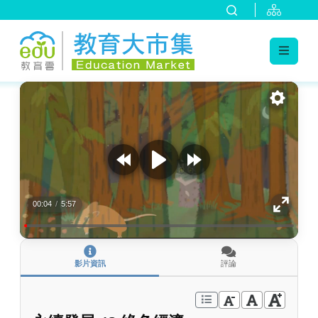
:::
跳到主要內容
:::
00:04
/
5:57
影片資訊
評論