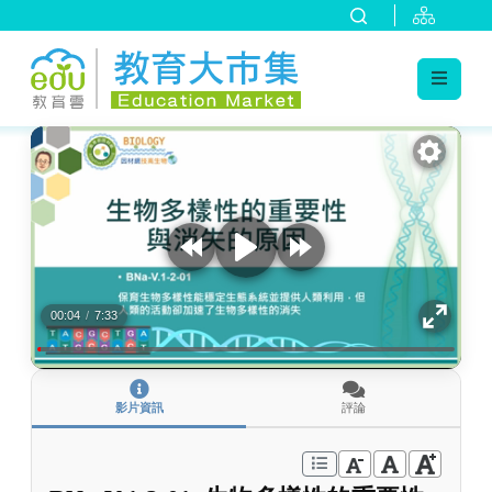
:::
跳到主要內容
:::
00:04
/
7:33
影片資訊
評論