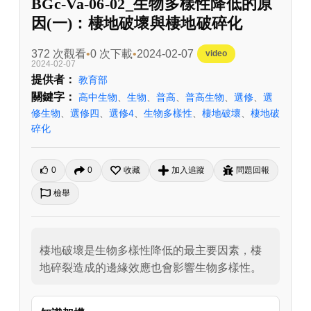
BGc-Va-06-02_生物多樣性降低的原
因(一)：棲地破壞與棲地破碎化
372 次觀看
0 次下載
2024-02-07
video
2024-02-07
提供者：
教育部
關鍵字：
高中生物
、
生物
、
普高
、
普高生物
、
選修
、
選
修生物
、
選修四
、
選修4
、
生物多樣性
、
棲地破壞
、
棲地破
碎化
0
0
收藏
加入追蹤
問題回報
檢舉
棲地破壞是生物多樣性降低的最主要因素，棲
地碎裂造成的邊緣效應也會影響生物多樣性。