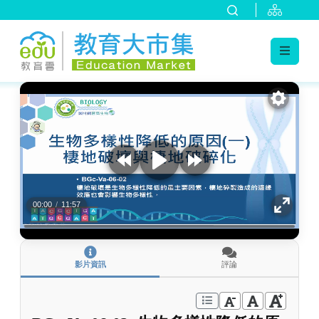
:::
跳到主要內容
:::
00:00
/
11:57
影片資訊
評論