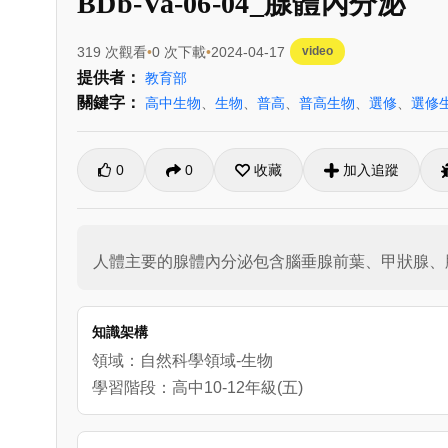
BDb-Va-06-04_腺體內分泌
319 次觀看
0 次下載
2024-04-17
video
提供者：
教育部
關鍵字：
高中生物
、
生物
、
普高
、
普高生物
、
選修
、
選修
0
0
收藏
加入追蹤
人體主要的腺體內分泌包含腦垂腺前葉、甲狀腺、
知識架構
領域：自然科學領域-生物
學習階段：高中10-12年級(五)