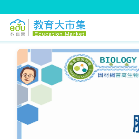
:::
跳到主要內容
:::