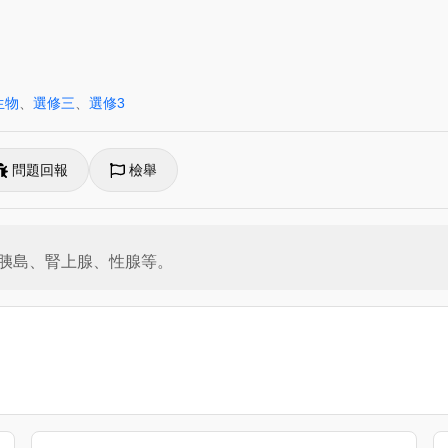
生物
、
選修三
、
選修3
問題回報
檢舉
胰島、腎上腺、性腺等。