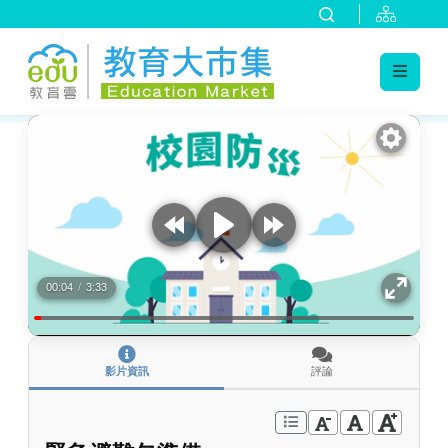
:::
跳到主要內容
:::
00:04
/
3:33
影片資訊
評論