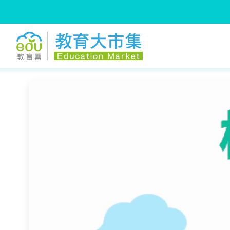
:::
跳到主要內容
:::