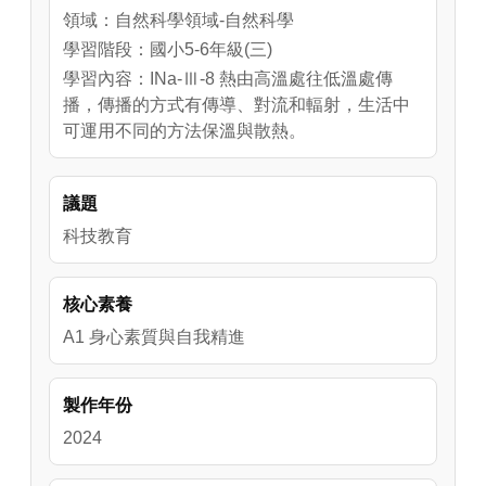
【本單元配合教材】

領域：自然科學領域-自然科學
康軒六上 2 熱對物質的影響、南一六上 2 熱和
學習階段：國小5-6年級(三)
我們的生活、翰林五上 3 熱對物質的影響
學習內容：INa-Ⅲ-8 熱由高溫處往低溫處傳
播，傳播的方式有傳導、對流和輻射，生活中
可運用不同的方法保溫與散熱。
議題
科技教育
核心素養
A1 身心素質與自我精進
製作年份
2024