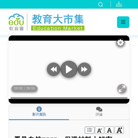
:::
跳到主要內容
:::
00:00
/
08:06
影片資訊
評論