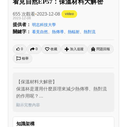
看見自然EP57：保溫材料大解密
655 次觀看
2023-12-08
video
2023-12-08
提供者：
明志科技大學
關鍵字：
看見自然
、
熱傳導
、
熱輻射
、
熱對流
0
0
收藏
加入追蹤
問題回報
檢舉
【保溫材料大解密】

保溫杯是運用什麼原理來減少熱傳導、熱對流
的作用呢？

想一想，生活中有哪些物質也是絕佳的保溫材
顯示完整內容
料呢？

馬上跟著伯源哥哥一起去一探究竟吧！

知識架構