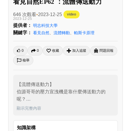
看見自然EP62 ：流體傳送動力
646 次觀看
2023-12-25
video
2023-12-25
提供者：
明志科技大學
關鍵字：
看見自然
、
流體轉動
、
帕斯卡原理
0
0
收藏
加入追蹤
問題回報
檢舉
【流體傳送動力】

伯源哥哥的壓力宣洩機是靠什麼傳送動力的
呢？

想一想，除了水以外，還有哪些物質也可以傳
顯示完整內容
送動力呢？

密閉的空間中，液體的壓力跟氣體的壓力有什
知識架構
麼不同？
