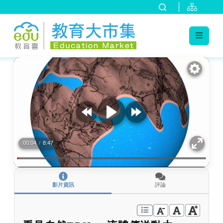
:::
跳到主要內容
:::
00:04
/
8:47
影片資訊
評論