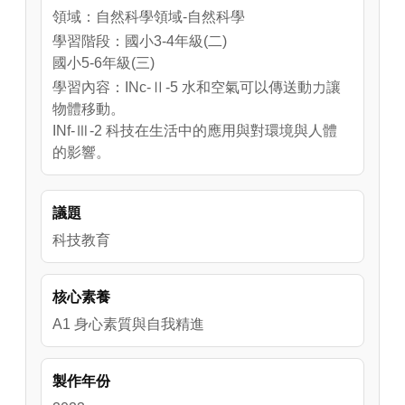
趕快跟著伯源哥哥的腳步去一探究竟吧！

領域：自然科學領域-自然科學
學習階段：國小3-4年級(二)
【本單元配合教材】

國小5-6年級(三)
翰林六下 2 簡單機械、康軒六下 1 簡單機械、
學習內容：INc-Ⅱ-5 水和空氣可以傳送動力讓
南一六下 1 奇妙的施力工具
物體移動。
INf-Ⅲ-2 科技在生活中的應用與對環境與人體
的影響。
議題
科技教育
核心素養
A1 身心素質與自我精進
製作年份