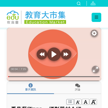
:::
跳到主要內容
:::
00:04
/
7:15
影片資訊
評論