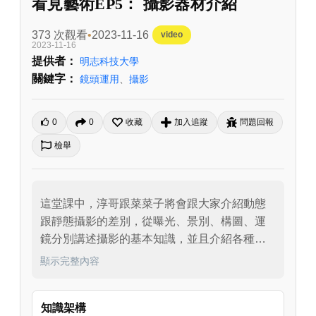
看見藝術EP5： 攝影器材介紹
373 次觀看
2023-11-16
video
2023-11-16
提供者：
明志科技大學
關鍵字：
鏡頭運用
、
攝影
0
0
收藏
加入追蹤
問題回報
檢舉
這堂課中，淳哥跟菜菜子將會跟大家介紹動態
跟靜態攝影的差別，從曝光、景別、構圖、運
鏡分別講述攝影的基本知識，並且介紹各種攝
影的輔助器材，包含攝影用的腳架到收音用的
顯示完整內容
麥克風，引導學生拍出品質優良的影像。
知識架構