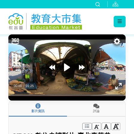
:::
跳到主要內容
:::
00:00
/
01:25
影片資訊
評論