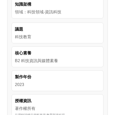
知識架構
明如何透過數位學習平台讓學童達成自主學
習，接著分享因材網的多元功能，藉由作業指
領域：科技領域-資訊科技
派與知識節點等功能幫助學童分析學習弱點、
建構個人學習途徑。
議題
科技教育
核心素養
B2 科技資訊與媒體素養
製作年份
2023
授權資訊
著作權所有
引用時請標示資料來源:教育部資科司