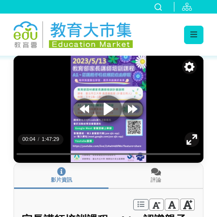
:::
跳到主要內容
:::
00:04
/
1:47:29
影片資訊
評論