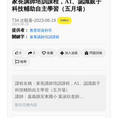
家長講師培訓課程，A1、認識親子
科技輔助自主學習（五月場）
734 次觀看
2023-06-19
video
2023-06-19
提供者：
教育部資科司
關鍵字：
家長講師培訓課程
0
2
收藏
加入追蹤
問題回報
檢舉
課程名稱：家長講師培訓課程，A1、認識親子
科技輔助自主學習（五月場）

講師：嘉義縣安東國小 葉淑欣老師

主持人：國立臺北教育大學 劉遠楨教授

顯示完整內容
課程內容：嘉義縣安東國小葉淑欣老師向我們
講授A1課程，首先介紹數位學習的好處，並說