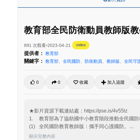
教育部全民防衛動員教師版教
891 次觀看
2023-04-21
video
提供者：
教育部
關鍵字：
教育部
、
全民國防
、
防衛動員
、
教師版
、
全民守
0
0
收藏
加入追蹤
★影片資源下載連結處：https://pse.is/4v55lz

1.	教育部為了協助國中小教育階段推動全民國防
(1)	全民國防教育教師版：攜手同心護國防。

(2)	全民防衛動員教師版：全民守護的力量。

顯示完整內容