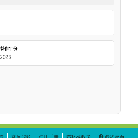
片的部分則依國小、國中階段的學生，分別規劃設計
還有1分鐘媒體素養版，用來加強媒體識讀及錯假訊
製作年份
識能力，各單位、學校及老師們在辦理全民國防教
2023
防教育宣導及教育成效。
覽
常見問題
使用手冊
隱私權政策
粉絲專頁