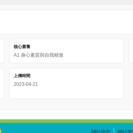




教師全民國防教育背景知識及素材，提升教學的知能；學生版影
符合不同年齡階段的學生來體認全民國防。

有剪輯成3分鐘精華版，以利各單位及學校來做推播及宣導，另外
核心素養
老師及同學們建立全民國防概念，強化國家安全意識及錯假訊息辨
A1 身心素質與自我精進
片後，將以上影片作為在職訓練或教學素材運用，以擴大全民國
上傳時間
2023-04-21
關於我們
網站導