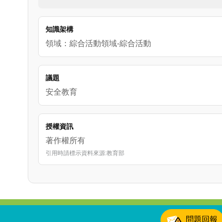
(3)	國民小學1-2年級學生版：我的帥氣，我的國家!
(4)	國民小學3-6年級學生版：守護家園，我就來。
(5)	國民中學7-9年級學生版：未來守護者。

知識架構
2.	在教師版影片中透過議題說明與引導，提供
領域：綜合活動領域-綜合活動
適合其身心發展之學習目標及內涵之影片內容，以
3.	以上5支影片除了原有的完整版本以外，也
息辨識能力。

議題
4.	教育部希望可以透過以上5支影片，來協助
安全教育
育在職訓練或融入式教學時，可資源連結處下載影
授權資訊
著作權所有
引用時請標示資料來源:教育部
:::
問題回報