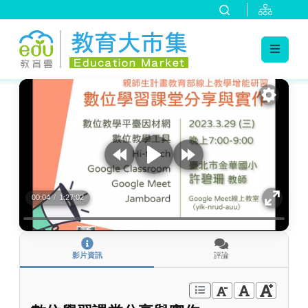
:::
跳到主要內容
:::
00:04
/
1:27:02
影片資訊
評論