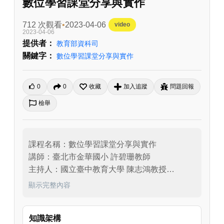
數位學習課堂分享與實作
712 次觀看
2023-04-06
video
2023-04-06
提供者：
教育部資科司
關鍵字：
數位學習課堂分享與實作
0
0
收藏
加入追蹤
問題回報
檢舉
課程名稱：數位學習課堂分享與實作

講師：臺北市金華國小 許碧珊教師

主持人：國立臺中教育大學 陳志鴻教授

課程內容：本場次線上教學教師增能研習邀請
顯示完整內容
到臺中市金華國小許碧珊。此次許老師一一說
明H–Teach、Google Classroom、Google 
知識架構
Meet及 Jamboard等數位教學工具之使用方式。