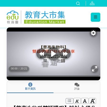
:::
跳到主要內容
:::
00:00
/
20:21
影片資訊
評論