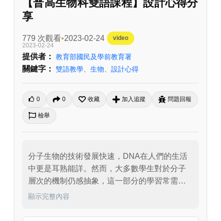
【普高生物科雙語課程】設計心得分
享
779 次觀看
2023-02-24
video
2023-02-24
提供者：
教育部國民及學前教育署
關鍵字：
雙語教學
、
生物
、
設計心得
0
0
收藏
加入追蹤
問題回報
檢舉
分子生物的技術發展快速，DNA在人們的生活
中更是耳熟能詳。然而，大多數學生對於分子
層次的機制仍感抽象，這一部分的學習常需要
使用其他的教學媒體輔以解說。因此，我嘗試
顯示完整內容
以勞作的方式，將抽象的概念具體化，從做中
學，使學生對這一部分概念的學習能更加紮