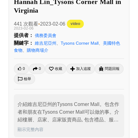
Hannah Lin_Tysons Corner Mall in
Virginia
441 次觀看
2023-02-06
video
2023-02-06
提供者：
僑務委員會
關鍵字：
維吉尼亞州
、
Tysons Corner Mall
、
美國特色
食物
、
購物商場介
0
0
收藏
加入追蹤
問題回報
檢舉
介紹維吉尼亞州的Tysons Corner Mall。包含作
者和朋友在Tysons Corner Mall可以做的事。介
紹樓層、店家、店家販賣商品, 包含禮品、服
飾、餐廳等店家。
顯示完整內容