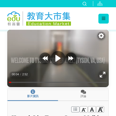
:::
跳到主要內容
:::
00:04
/
2:52
影片資訊
評論